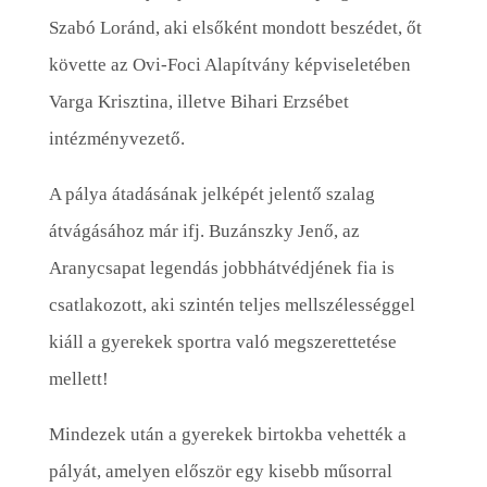
Szabó Loránd, aki elsőként mondott beszédet, őt
követte az Ovi-Foci Alapítvány képviseletében
Varga Krisztina, illetve Bihari Erzsébet
intézményvezető.
A pálya átadásának jelképét jelentő szalag
átvágásához már ifj. Buzánszky Jenő, az
Aranycsapat legendás jobbhátvédjének fia is
csatlakozott, aki szintén teljes mellszélességgel
kiáll a gyerekek sportra való megszerettetése
mellett!
Mindezek után a gyerekek birtokba vehették a
pályát, amelyen először egy kisebb műsorral