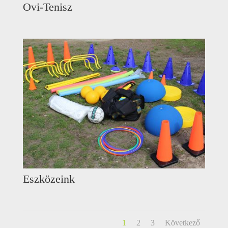
Ovi-Tenisz
Eszközeink
1
2
3
Következő