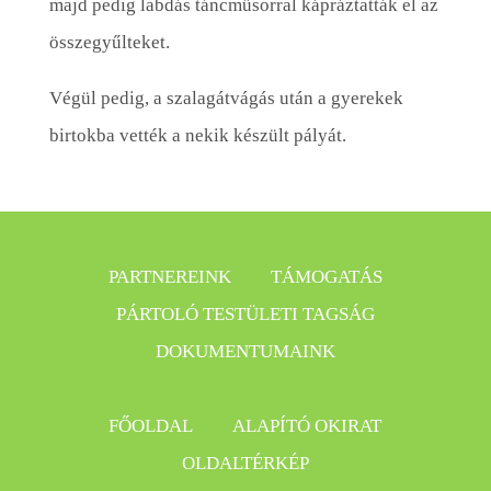
majd pedig labdás táncműsorral kápráztatták el az
összegyűlteket.
Végül pedig, a szalagátvágás után a gyerekek
birtokba vették a nekik készült pályát.
PARTNEREINK
TÁMOGATÁS
PÁRTOLÓ TESTÜLETI TAGSÁG
DOKUMENTUMAINK
FŐOLDAL
ALAPÍTÓ OKIRAT
OLDALTÉRKÉP