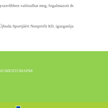
yszerűbben valósulhat meg, fogalmazott dr.
Újbuda Sportjáért Nonprofit Kft. igazgatója
KUMENTUMAINK