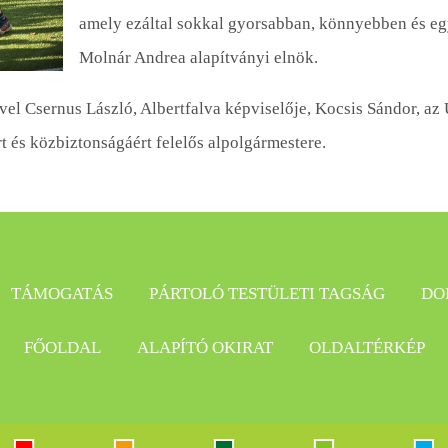
amely ezáltal sokkal gyorsabban, könnyebben és eg
Molnár Andrea alapítványi elnök.
vel Csernus László, Albertfalva képviselője, Kocsis Sándor, az 
t és közbiztonságáért felelős alpolgármestere.
TÁMOGATÁS
PÁRTOLÓ TESTÜLETI TAGSÁG
DO
FŐOLDAL
ALAPÍTÓ OKIRAT
OLDALTÉRKÉP