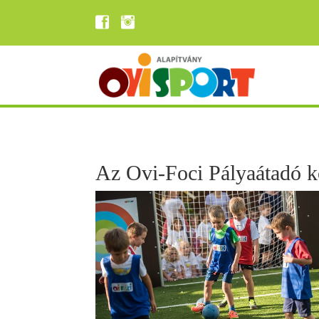
Az Ovi-Foci Pályaátadó 