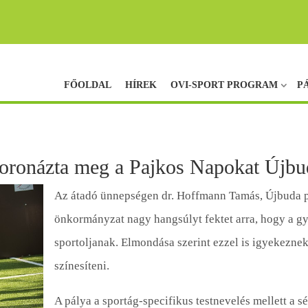
FŐOLDAL
HÍREK
OVI-SPORT PROGRAM
P
koronázta meg a Pajkos Napokat Újb
Az átadó ünnepségen dr. Hoffmann Tamás, Újbuda p
önkormányzat nagy hangsúlyt fektet arra, hogy a g
sportoljanak. Elmondása szerint ezzel is igyekeznek
színesíteni.
A pálya a sportág-specifikus testnevelés mellett a s