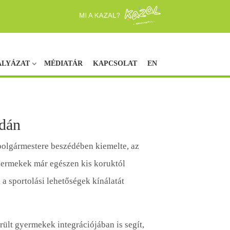
ÁLYÁZAT
MÉDIATÁR
KAPCSOLAT
EN
udán
olgármestere beszédében kiemelte, az
yermekek már egészen kis koruktól
 a sportolási lehetőségek kínálatát
érült gyermekek integrációjában is segít,