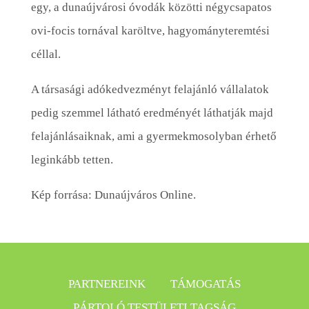
egy, a dunaújvárosi óvodák közötti négycsapatos
ovi-focis tornával karöltve, hagyományteremtési
céllal.
A társasági adókedvezményt felajánló vállalatok
pedig szemmel látható eredményét láthatják majd
felajánlásaiknak, ami a gyermekmosolyban érhető
leginkább tetten.
Kép forrása: Dunaújváros Online.
PARTNEREINK
TÁMOGATÁS
PÁRTOLÓ TESTÜLETI TAGSÁG