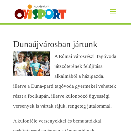
Dunaújvárosban jártunk
A Római városrészi Tagóvoda
játszóterének felújítása
alkalmából a házigazda,
illetve a Duna-parti tagóvoda gyermekei vehettek
részt a focikupán, illetve különböző ügyességi
versenyek is vártak rájuk, rengeteg jutalommal.
A különféle versenyekkel és bemutatókkal
tarkított rendezvényen a támogatóknak