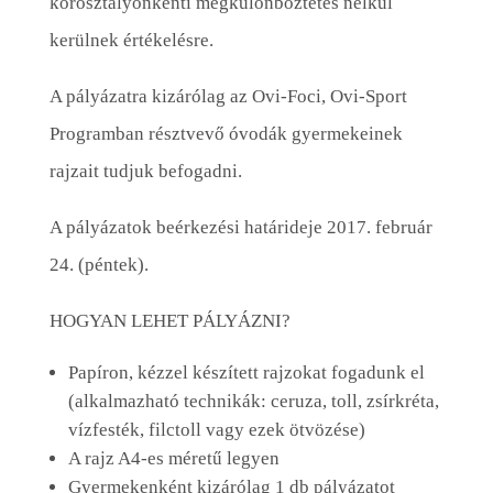
korosztályonkénti megkülönböztetés nélkül
kerülnek értékelésre.
A pályázatra kizárólag az Ovi-Foci, Ovi-Sport
Programban résztvevő óvodák gyermekeinek
rajzait tudjuk befogadni.
A pályázatok beérkezési határideje 2017. február
24. (péntek).
HOGYAN LEHET PÁLYÁZNI?
Papíron, kézzel készített rajzokat fogadunk el
(alkalmazható technikák: ceruza, toll, zsírkréta,
vízfesték, filctoll vagy ezek ötvözése)
A rajz A4-es méretű legyen
Gyermekenként kizárólag 1 db pályázatot