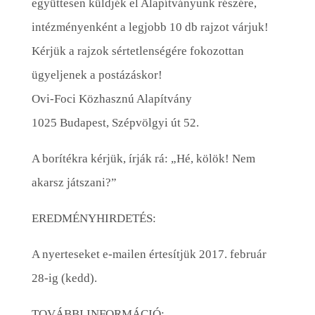
együttesen küldjék el Alapítványunk részére,
intézményenként a legjobb 10 db rajzot várjuk!
Kérjük a rajzok sértetlenségére fokozottan
ügyeljenek a postázáskor!
Ovi-Foci Közhasznú Alapítvány
1025 Budapest, Szépvölgyi út 52.
A borítékra kérjük, írják rá: „Hé, kölök! Nem
akarsz játszani?”
EREDMÉNYHIRDETÉS:
A nyerteseket e-mailen értesítjük 2017. február
28-ig (kedd).
TOVÁBBI INFORMÁCIÓ: