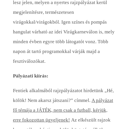
lesz jelen, melyen a nyertes rajzpályázat kerül
megjelenítésre, természetesen
virágokkal/virágokból. Igen színes és pompás
hangulat várható az idei Virágkarneválon is, mely
minden évben egyre több látogatót vonz. Több
napon át tartó programokkal várják majd a
fesztiválozókat.
Pályázati kiírás:
Fentiek alkalmából rajzpályázatot hirdetünk „Hé,
kölök! Nem akarsz játszani?” címmel.
A pályázat
fő témája a JÁTÉK, nem csak a futball, kérjük,
erre fokozottan ügyeljenek!
Az elkészült rajzok