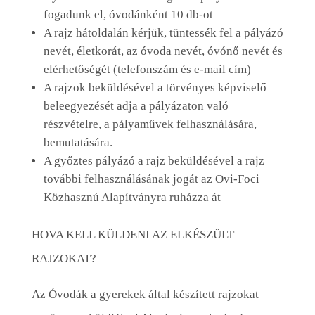
fogadunk el, óvodánként 10 db-ot
A rajz hátoldalán kérjük, tüntessék fel a pályázó
nevét, életkorát, az óvoda nevét, óvónő nevét és
elérhetőségét (telefonszám és e-mail cím)
A rajzok beküldésével a törvényes képviselő
beleegyezését adja a pályázaton való
részvételre, a pályaművek felhasználására,
bemutatására.
A győztes pályázó a rajz beküldésével a rajz
további felhasználásának jogát az Ovi-Foci
Közhasznú Alapítványra ruházza át
HOVA KELL KÜLDENI AZ ELKÉSZÜLT
RAJZOKAT?
Az Óvodák a gyerekek által készített rajzokat