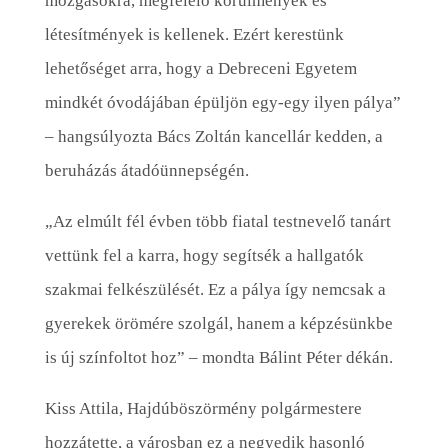
mozgásokra, megfelelő körülmények és
létesítmények is kellenek. Ezért kerestünk
lehetőséget arra, hogy a Debreceni Egyetem
mindkét óvodájában épüljön egy-egy ilyen pálya”
– hangsúlyozta Bács Zoltán kancellár kedden, a
beruházás átadóünnepségén.
„Az elmúlt fél évben több fiatal testnevelő tanárt
vettünk fel a karra, hogy segítsék a hallgatók
szakmai felkészülését. Ez a pálya így nemcsak a
gyerekek örömére szolgál, hanem a képzésünkbe
is új színfoltot hoz” – mondta Bálint Péter dékán.
Kiss Attila, Hajdúböszörmény polgármestere
hozzátette, a városban ez a negyedik hasonló