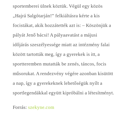
sportemberei ülnek köztük. Végül egy közös
„Hajrá Salgótarján!” felkiáltásra kérte a kis
focistákat, akik hozzátették azt is: – Köszönjük a
pályát Jenő bácsi! A pályaavatást a májusi
időjárás szeszélyessége miatt az intézmény falai
között tartották meg, így a gyerekek is itt, a
sportteremben mutatták be zenés, táncos, focis
műsorukat. A rendezvény végére azonban kisütött
a nap, így a gyerekeknek lehetőségük nyílt a
sportlegendákkal együtt kipróbálni a létesítményt.
Forrás:
szekyne.com