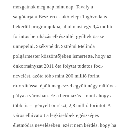
mozgatnak meg nap mint nap. Tavaly a
salgótarjáni Beszterce-lakótelepi Tagóvoda is
bekerült programjukba, ahol most egy 9,4 millió
forintos beruházás elkészültét gyűltek össze
ünnepelni. Székyné dr. Sztrémi Melinda
polgármester köszöntőjében ismertette, hogy az
önkormányzat 2011 óta folytat tudatos foci-
nevelést, azóta több mint 200 millió forint
ráfordítással épült meg ezzel együtt négy műfüves
pálya a városban. Ez a beruházás – mint ahogy a
többi is – igényelt önrészt, 2,8 millió forintot. A
város elhivatott a legkisebbek egészséges
életmódra nevelésében, ezért nem kérdés, hogy ha