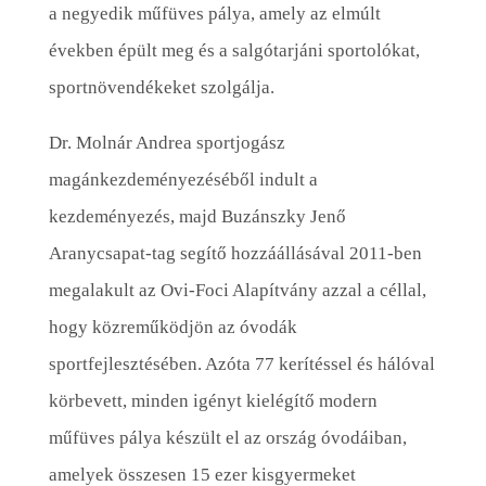
a negyedik műfüves pálya, amely az elmúlt
években épült meg és a salgótarjáni sportolókat,
sportnövendékeket szolgálja.
Dr. Molnár Andrea sportjogász
magánkezdeményezéséből indult a
kezdeményezés, majd Buzánszky Jenő
Aranycsapat-tag segítő hozzáállásával 2011-ben
megalakult az Ovi-Foci Alapítvány azzal a céllal,
hogy közreműködjön az óvodák
sportfejlesztésében. Azóta 77 kerítéssel és hálóval
körbevett, minden igényt kielégítő modern
műfüves pálya készült el az ország óvodáiban,
amelyek összesen 15 ezer kisgyermeket