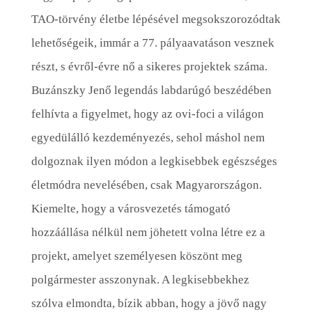
TAO-törvény életbe lépésével megsokszorozódtak
lehetőségeik, immár a 77. pályaavatáson vesznek
részt, s évről-évre nő a sikeres projektek száma.
Buzánszky Jenő legendás labdarúgó beszédében
felhívta a figyelmet, hogy az ovi-foci a világon
egyedülálló kezdeményezés, sehol máshol nem
dolgoznak ilyen módon a legkisebbek egészséges
életmódra nevelésében, csak Magyarországon.
Kiemelte, hogy a városvezetés támogató
hozzáállása nélkül nem jöhetett volna létre ez a
projekt, amelyet személyesen köszönt meg
polgármester asszonynak. A legkisebbekhez
szólva elmondta, bízik abban, hogy a jövő nagy