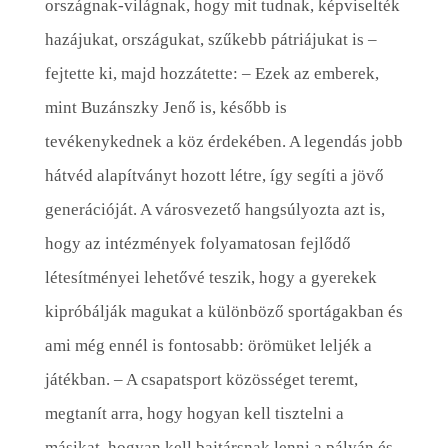
országnak-világnak, hogy mit tudnak, képviselték
hazájukat, országukat, szűkebb pátriájukat is –
fejtette ki, majd hozzátette: – Ezek az emberek,
mint Buzánszky Jenő is, később is
tevékenykednek a köz érdekében. A legendás jobb
hátvéd alapítványt hozott létre, így segíti a jövő
generációját. A városvezető hangsúlyozta azt is,
hogy az intézmények folyamatosan fejlődő
létesítményei lehetővé teszik, hogy a gyerekek
kipróbálják magukat a különböző sportágakban és
ami még ennél is fontosabb: örömüket leljék a
játékban. – A csapatsport közösséget teremt,
megtanít arra, hogy hogyan kell tisztelni a
másikat, hogyan kell bajtársnak lenni a pályán és