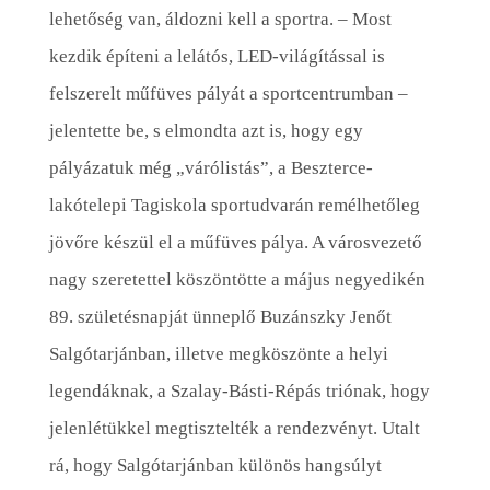
lehetőség van, áldozni kell a sportra. – Most
kezdik építeni a lelátós, LED-világítással is
felszerelt műfüves pályát a sportcentrumban –
jelentette be, s elmondta azt is, hogy egy
pályázatuk még „várólistás”, a Beszterce-
lakótelepi Tagiskola sportudvarán remélhetőleg
jövőre készül el a műfüves pálya. A városvezető
nagy szeretettel köszöntötte a május negyedikén
89. születésnapját ünneplő Buzánszky Jenőt
Salgótarjánban, illetve megköszönte a helyi
legendáknak, a Szalay-Básti-Répás triónak, hogy
jelenlétükkel megtisztelték a rendezvényt. Utalt
rá, hogy Salgótarjánban különös hangsúlyt