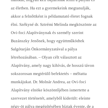
az életben. Ha ezt a gyermekeink megtanulják,
akkor a felnőttként is példamutató életet fognak
élni. Székyné dr. Sztrémi Melinda megköszönte az
Ovi-foci Alapítványnak és személy szerint
Buzánszky Jenőnek, hogy együttműködtek
Salgótarján Önkormányzatával a pálya
létrehozásában. – Olyan célt választott az
Alapítvány, amely nagy kihívás, de hosszú távon
sokszorosan megtérülő befektetés – méltatta
munkájukat. Dr. Molnár Andrea, az Ovi-foci
Alapítvány elnöke köszöntőjében ismertette a
szervezet történetét, amelyből kiderült: eleinte
négy-öt pálya megépítésében bíztak évente, de a