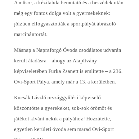
A műsor, a kézilabda bemutató és a beszédek után
még egy fontos dolga volt a gyermekeknek:
jóízűen elfogyasztották a sportpályát ábrázoló
marcipántortát.
Másnap a Napraforgó Óvoda csodálatos udvarán
került átadásra – ahogy az Alapítvány
képviseletében Furka Zsanett is említette – a 236.
Ovi-Sport Pálya, amely már a 13. a kerületben.
Kucsák László országgyűlési képviselő
köszöntötte a gyerekeket, sok-sok örömöt és
játékot kívánt nekik a pályához! Hozzátette,
egyetlen kerületi óvoda sem marad Ovi-Sport