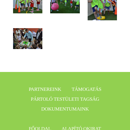
PARTNEREINK
TÁMOGATÁS
PÁRTOLÓ TESTÜLETI TAGSÁG
DOKUMENTUMAINK
FŐOLDAL
ALAPÍTÓ OKIRAT