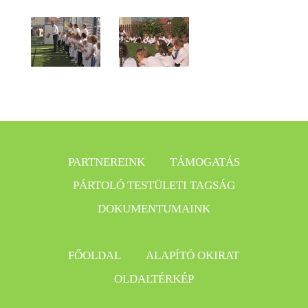
PARTNEREINK
TÁMOGATÁS
PÁRTOLÓ TESTÜLETI TAGSÁG
DOKUMENTUMAINK
FŐOLDAL
ALAPÍTÓ OKIRAT
OLDALTÉRKÉP